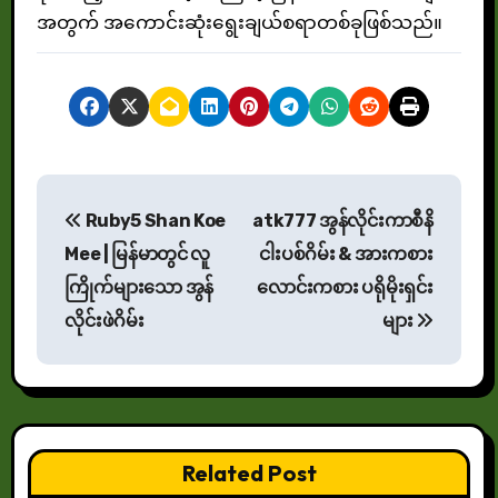
အတွက် အကောင်းဆုံးရွေးချယ်စရာတစ်ခုဖြစ်သည်။
P
Ruby5 Shan Koe
atk777 အွန်လိုင်းကာစီနိ
o
Mee | မြန်မာတွင် လူ
ငါးပစ်ဂိမ်း & အားကစား
s
ကြိုက်များသော အွန်
လောင်းကစား ပရိုမိုးရှင်း
လိုင်းဖဲဂိမ်း
များ
t
n
a
v
Related Post