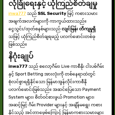
လုံခြုံရေးနှင့် ယုံကြည်စိတ်ချမှု
inwa777
သည်
SSL Security
ဖြင့် ကစားသမား
အချက်အလက်များကို ကာကွယ်ထားသည်။
ငွေသွင်း/ထုတ်စနစ်များသည်
လျင်မြန်၊ တိကျမှုရှိ
သဖြင့် ယုံကြည်စိတ်ချရမည့် ပလက်ဖောင်းတစ်ခု
ဖြစ်သည်။
နိဂုံးချုပ်
inwa777
သည် စလော့ဂိမ်း၊ Live ကာစီနို၊ ငါးပစ်ဂိမ်း
နှင့် Sport Betting အားလုံးကို တစ်နေရာထဲတွင်
စုံလင်စွာရရှိနိုင်သော မြန်မာအွန်လိုင်းကာစီနို
ပလက်ဖောင်းဖြစ်သည်။ အဆင်ပြေသော Payment
System များ၊ စိတ်ဝင်စားဖွယ် Promotion များ၊
အဆင့်မြင့် ဂိမ်း Provider များနှင့် အချိန်မရွေး ကစား
နိုင်သည့် အင်တာဖေ့စ်ကြောင့် မြန်မာကစားသမားများ