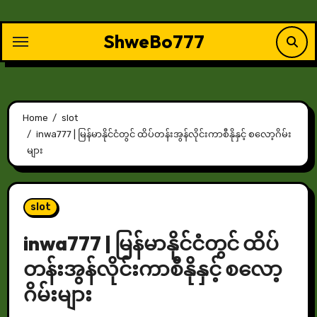
Skip
to
ShweBo777
content
Home
slot
inwa777 | မြန်မာနိုင်ငံတွင် ထိပ်တန်းအွန်လိုင်းကာစီနိုနှင့် စလော့ဂိမ်း
များ
slot
inwa777 | မြန်မာနိုင်ငံတွင် ထိပ်
တန်းအွန်လိုင်းကာစီနိုနှင့် စလော့
ဂိမ်းများ