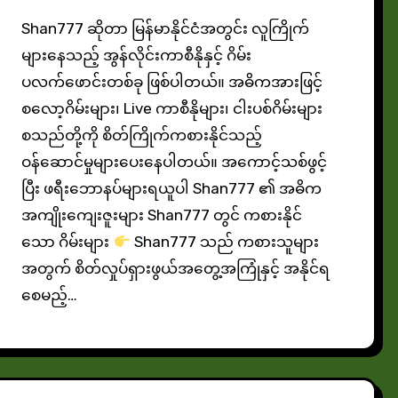
Shan777 ဆိုတာ မြန်မာနိုင်ငံအတွင်း လူကြိုက်
များနေသည့် အွန်လိုင်းကာစီနိုနှင့် ဂိမ်း
ပလက်ဖောင်းတစ်ခု ဖြစ်ပါတယ်။ အဓိကအားဖြင့်
စလော့ဂိမ်းများ၊ Live ကာစီနိုများ၊ ငါးပစ်ဂိမ်းများ
စသည်တို့ကို စိတ်ကြိုက်ကစားနိုင်သည့်
ဝန်ဆောင်မှုများပေးနေပါတယ်။ အကောင့်သစ်ဖွင့်
ပြီး ဖရီးဘောနပ်များရယူပါ Shan777 ၏ အဓိက
အကျိုးကျေးဇူးများ Shan777 တွင် ကစားနိုင်
သော ဂိမ်းများ
Shan777 သည် ကစားသူများ
အတွက် စိတ်လှုပ်ရှားဖွယ်အတွေ့အကြုံနှင့် အနိုင်ရ
စေမည့်…