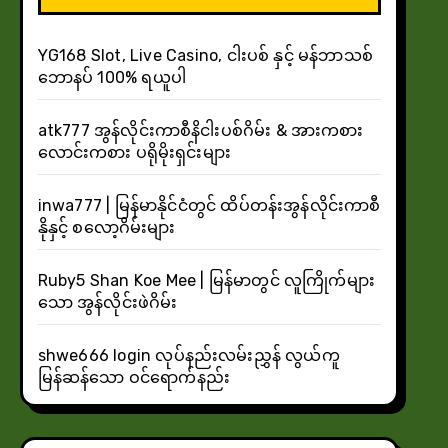
YG168 Slot, Live Casino, ငါးပစ် နှင့် မန်ဘာသစ်
ဘောနပ် 100% ရယူပါ
atk777 အွန်လိုင်းကာစီနိငါးပစ်ဂိမ်း & အားကစား
လောင်းကစား ပရိုမိုးရှင်းများ
inwa777 | မြန်မာနိုင်ငံတွင် ထိပ်တန်းအွန်လိုင်းကာစီ
နိုနှင့် စလော့ဂိမ်းများ
Ruby5 Shan Koe Mee | မြန်မာတွင် လူကြိုက်များ
သော အွန်လိုင်းဖဲဂိမ်း
shwe666 login လုပ်နည်းလမ်းညွှန် လွယ်ကူ
မြန်ဆန်သော ဝင်ရောက်နည်း