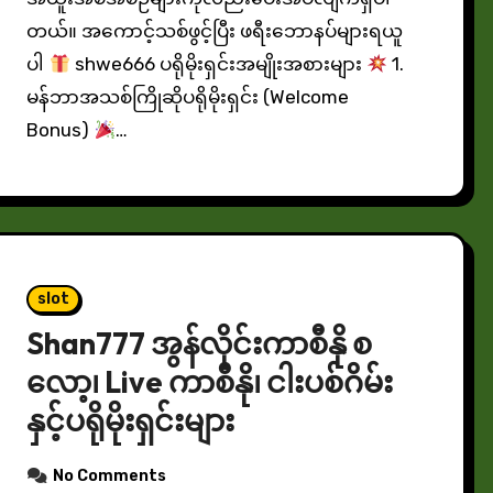
တယ်။ အကောင့်သစ်ဖွင့်ပြီး ဖရီးဘောနပ်များရယူ
ပါ
shwe666 ပရိုမိုးရှင်းအမျိုးအစားများ
1.
မန်ဘာအသစ်ကြိုဆိုပရိုမိုးရှင်း (Welcome
Bonus)
…
slot
Shan777 အွန်လိုင်းကာစီနို စ
လော့၊ Live ကာစီနို၊ ငါးပစ်ဂိမ်း
နှင့်ပရိုမိုးရှင်းများ
No Comments