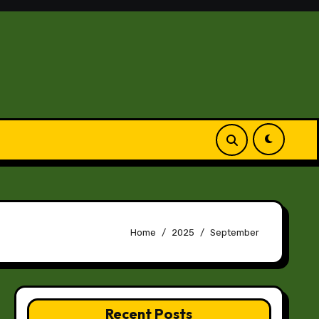
Home
2025
September
Recent Posts