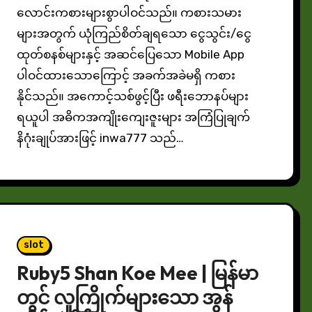
လောင်းကစားများစွာပါဝင်သည်။ ကစားသမား
များအတွက် ယုံကြည်စိတ်ချရသော ငွေသွင်း/ငွေ
ထုတ်စနစ်များနှင့် အဆင်ပြေသော Mobile App
ပါဝင်ထားသောကြောင့် အခက်အခဲမရှိ ကစား
နိုင်သည်။ အကောင့်သစ်ဖွင့်ပြီး ဖရီးဘောနပ်များ
ရယူပါ အဓိကအကျိုးကျေးဇူးများ အကြံပြုချက်
နိဂုံးချုပ်အားဖြင့် inwa777 သည်…
slot
Ruby5 Shan Koe Mee | မြန်မာ
တွင် လူကြိုက်များသော အွန်