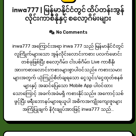
inwa777 | မြန်မာနိုင်ငံတွင် ထိပ်တန်းအွန်
လိုင်းကာစီနိုနှင့် စလော့ဂိမ်းများ
No Comments
inwa777 အကြောင်းအရာ inwa 777 သည် မြန်မာနိုင်ငံတွင်
လူကြိုက်များသော အွန်လိုင်းလောင်းကစား ပလက်ဖောင်း
တစ်ခုဖြစ်ပြီး စလော့ဂိမ်း၊ ငါးပစ်ဂိမ်း၊ Live ကာစီနို၊
အားကစားလောင်းကစားများစွာပါဝင်သည်။ ကစားသမား
များအတွက် ယုံကြည်စိတ်ချရသော ငွေသွင်း/ငွေထုတ်စနစ်
များနှင့် အဆင်ပြေသော Mobile App ပါဝင်ထား
သောကြောင့် အခက်အခဲမရှိ ကစားနိုင်သည်။ အကောင့်သစ်
ဖွင့်ပြီး ဖရီးဘောနပ်များရယူပါ အဓိကအကျိုးကျေးဇူးများ
အကြံပြုချက် နိဂုံးချုပ်အားဖြင့် inwa777 သည်…