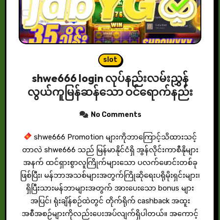
slot
shwe666 login လုပ်နည်းလမ်းညွှန်
လွယ်ကူမြန်ဆန်သော ဝင်ရောက်နည်း
No Comments
shwe666 Promotion များကိုဘာကြောင့်သိထားသင့်
တာလဲ shwe666 သည် မြန်မာနိုင်ငံရှိ အွန်လိုင်းကာစီနိုများ
အနက် ထင်ရှားစွာလူကြိုက်များသော ပလက်ဖောင်းတစ်ခု
ဖြစ်ပြီး၊ မန်ဘာအသစ်များအတွက်ကြိုဆိုရေးပရိုမိုးရှင်းများ၊
ရှိပြီးသားမန်ဘာများအတွက် အားပေးသော bonus များ
အပြင်၊ ရုံးချိန်စဉ်ထဲတွင် တိုက်ရိုက် cashback အထူး
အစီအစဉ်များကိုလည်းပေးအပ်လျက်ရှိပါတယ်။ အကောင့်