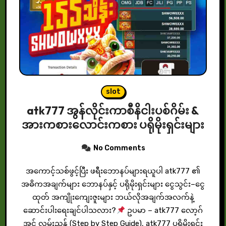
slot
atk777 အွန်လိုင်းကာစီနိငါးပစ်ဂိမ်း &
အားကစားလောင်းကစား ပရိုမိုးရှင်းများ
No Comments
အကောင့်သစ်ဖွင့်ပြီး ဖရီးဘောနပ်များရယူပါ atk777 ၏
အဓိကအချက်များ ဘောနပ်နှင့် ပရိုမိုးရှင်းများ ငွေသွင်း–ငွေ
ထုတ် အကျိုးကျေးဇူးများ ဘယ်လိုအချက်အလက်နဲ့
ဆောင်းပါးရေးချင်ပါသလား?
ဥပမာ – atk777 လော့ဂ်
အင် လမ်းညွှန် (Step by Step Guide), atk777 ပရိုမိုးရှင်း