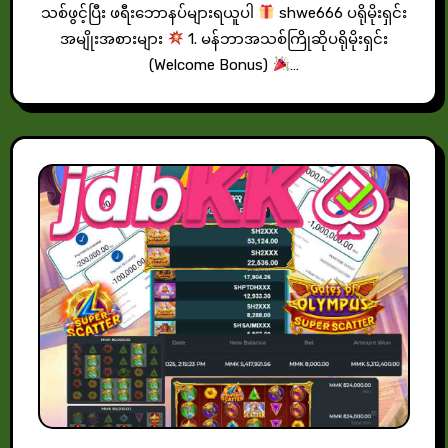
သစ်ဖွင့်ပြီး ဖရီးဘောနပ်များရယူပါ
shwe666 ပရိုမိုးရှင်း
အမျိုးအစားများ
1. မန်ဘာအသစ်ကြိုဆိုပရိုမိုးရှင်း
(Welcome Bonus)
…