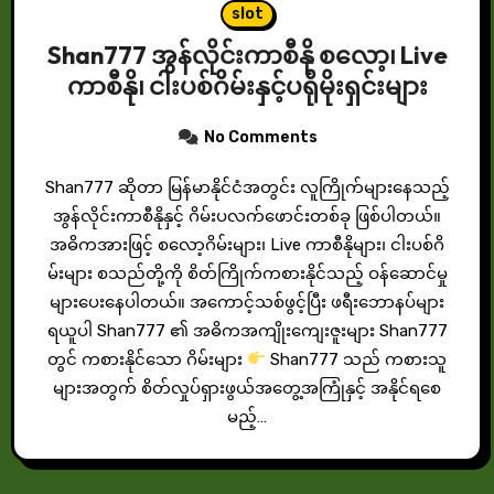
slot
Shan777 အွန်လိုင်းကာစီနို စလော့၊ Live
ကာစီနို၊ ငါးပစ်ဂိမ်းနှင့်ပရိုမိုးရှင်းများ
No Comments
Shan777 ဆိုတာ မြန်မာနိုင်ငံအတွင်း လူကြိုက်များနေသည့်
အွန်လိုင်းကာစီနိုနှင့် ဂိမ်းပလက်ဖောင်းတစ်ခု ဖြစ်ပါတယ်။
အဓိကအားဖြင့် စလော့ဂိမ်းများ၊ Live ကာစီနိုများ၊ ငါးပစ်ဂိ
မ်းများ စသည်တို့ကို စိတ်ကြိုက်ကစားနိုင်သည့် ဝန်ဆောင်မှု
များပေးနေပါတယ်။ အကောင့်သစ်ဖွင့်ပြီး ဖရီးဘောနပ်များ
ရယူပါ Shan777 ၏ အဓိကအကျိုးကျေးဇူးများ Shan777
တွင် ကစားနိုင်သော ဂိမ်းများ
Shan777 သည် ကစားသူ
များအတွက် စိတ်လှုပ်ရှားဖွယ်အတွေ့အကြုံနှင့် အနိုင်ရစေ
မည့်…