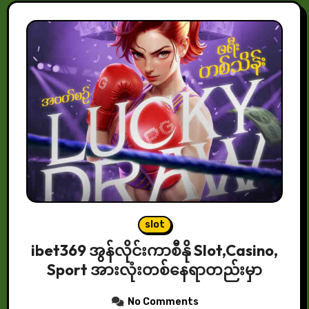
slot
ibet369 အွန်လိုင်းကာစီနို Slot,Casino,
Sport အားလုံးတစ်နေရာတည်းမှာ
No Comments