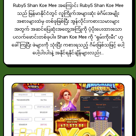
Ruby5 Shan Koe Mee အကြောင်း Ruby5 Shan Koe Mee
သည် မြန်မာနိုင်ငံတွင် လူကြိုက်အများဆုံး ဖဲဂိမ်းအမျိုး
အစားများထဲမှ တစ်ခုဖြစ်ပြီး အွန်လိုင်းကစားသမားများ
အတွက် အဆင်ပြေဆုံးအတွေ့အကြုံကို ပံ့ပိုးပေးထားသော
ပလက်ဖောင်းတစ်ခုပါ။ Shan Koe Mee ကို “ရှမ်းကိုးမီး” ဟု
ခေါ်ကြပြီး ဖဲများကို သုံးပြီး ကစားရသည့် ဂိမ်းဖြစ်သဖြင့် ပေါ့
ပေါ့ပါးပါးနဲ့ အနိုင်ရနိုင်ချိန်များလည်း…