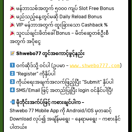
မန်ဘာသစ်အတွက် ၅၀၀၀ ကျပ် Slot Free Bonus
မည်သည့်နေ့တွင်မဆို Daily Reload Bonus
VIP မန်ဘာအတွက် ထူးခြားသော Cashback %
သူငယ်ချင်းဖိတ်ခေါ် Bonus – မိတ်ဆွေတစ်ဦးစီ
အတွက် အပိုငွေ
Shwebo77 တွင်အကောင့်ဖွင့်နည်း
ဝက်ဆိုဒ်သို့ ဝင်ပါ (ဥပမာ –
www.shwebo777.com
)
“Register” ကိုနှိပ်ပါ
ကိုယ်ရေးအချက်အလက်ဖြည့်ပြီး “Submit” နှိပ်ပါ
SMS/Email ဖြင့် အတည်ပြုပြီး login ဝင်နိုင်ပါပြီ!
မိုဘိုင်းအက်ပ်ဖြင့် ကစားချင်ပါက –
Shwebo 77 Mobile App ကို Android/iOS မှတဆင့်
Download လုပ်၍ အချိန်မရွေး – နေရာမရွေး – ကစားနိုင်
ပါတယ်။