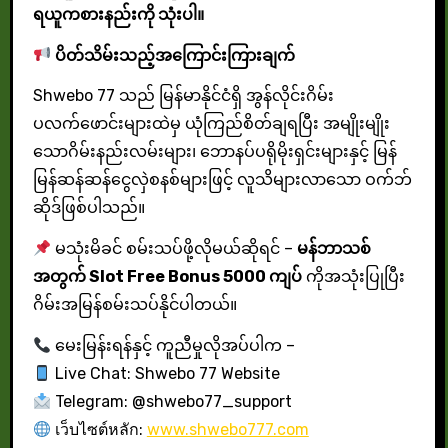
ရယူကစားနည်းကို သုံးပါ။
ပိတ်သိမ်းသည့်အကြောင်းကြားချက်
Shwebo 77 သည် မြန်မာနိုင်ငံရှိ အွန်လိုင်းဂိမ်း
ပလက်ဖောင်းများထဲမှ ယုံကြည်စိတ်ချရပြီး အမျိုးမျိုး
သောဂိမ်းနည်းလမ်းများ၊ ဘောနပ်ပရိုမိုးရှင်းများနှင့် မြန်
မြန်ဆန်ဆန်ငွေလှဲစနစ်များဖြင့် လူသိများလာသော ဝက်ဘ်
ဆိုဒ်ဖြစ်ပါသည်။
မသုံးမိခင် စမ်းသပ်ဖို့လိုမယ်ဆိုရင် –
မန်ဘာသစ်
အတွက် Slot Free Bonus 5000 ကျပ်
ကိုအသုံးပြုပြီး
ဂိမ်းအမြန်စမ်းသပ်နိုင်ပါတယ်။
မေးမြန်းရန်နှင့် ကူညီမှုလိုအပ်ပါက –
Live Chat: Shwebo 77 Website
Telegram: @shwebo77_support
เว็บไซต์หลัก:
www.shwebo777.com