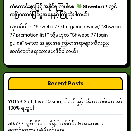
ကံကောင်းစွာဖြင့် အနိုင်ရကြပါစေ!
Shwebo77 တွင်
အမြဲအောင်မြင်မှုအနေနှင့် ကြိုဆိုပါတယ်။
လိုအပ်ပါက “Shwebo 77 slot game review,” “Shwebo
77 promotion list,” သို့မဟုတ် “Shwebo 77 login
guide” စသော အခြားအကြောင်းအရာများကိုလည်း
ဆက်လက်ရေးသားပေးနိုင်ပါတယ်။
Recent Posts
YG168 Slot, Live Casino, ငါးပစ် နှင့် မန်ဘာသစ်ဘောနပ်
100% ရယူပါ
atk777 အွန်လိုင်းကာစီနိငါးပစ်ဂိမ်း & အားကစား
လောင်းကစား ပရိုမိုးရှင်းများ