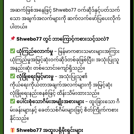
အဆက်ဖြစ်အနေဖြင့် Shwebo77 ဝက်ဆိုဒ်နှင့်ပတ်သက်
သော အချက်အလက်များကို ဆက်လက်ဖော်ပြပေးလိုက်
ပါတယ်။
Shwebo77 တွင် ဘာကြောင့်ကစားသင့်သလဲ?
ယုံကြည်လောက်မှု
– မြန်မာကစားသမားများအကြား
ယုံကြည်မှုအမြင့်ဆုံးဝက်ဆိုဒ်တစ်ခုဖြစ်ပြီး၊ အသုံးပြုသူ
အနည်းဆုံး တစ်သောင်းကျော်ရှိသည်။
လုံခြုံရေးမြင့်မားမှု
– အသုံးပြုသူ၏
ကိုယ်ရေးကိုယ်တာအချက်အလက်များကို အမြင့်ဆုံး
လုံခြုံရေးနည်းစနစ်ဖြင့် ထိန်းသိမ်းထားသည်။
ပေါင်းစုံသောဂိမ်းအမျိုးအစားများ
– ထူးခြားသော ဂိ
မ်းခန်းများနှင့် ခေတ်သစ်ဂိမ်းများဖြင့် စိတ်ကြိုက်ကစား
နိုင်သည်။
Shwebo77 အထူးပရိုမိုးရှင်းများ