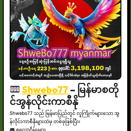
Shwebo77
– မြန်မာစတို
င်အွန်လိုင်းကာစီနို
Shwebo77 သည် မြန်မာပြည်တွင် လူကြိုက်များသော အွ
န်လိုင်းကာစီနိုများထဲမှ တစ်ခုဖြစ်ပြီး၊
စလော့ဂိမ်းများ