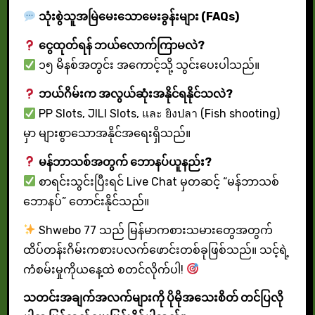
သုံးစွဲသူအမြဲမေးသောမေးခွန်းများ (FAQs)
ငွေထုတ်ရန် ဘယ်လောက်ကြာမလဲ?
၁၅ မိနစ်အတွင်း အကောင့်သို့ သွင်းပေးပါသည်။
ဘယ်ဂိမ်းက အလွယ်ဆုံးအနိုင်ရနိုင်သလဲ?
PP Slots, JILI Slots, และ ยิงปลา (Fish shooting)
မှာ များစွာသောအနိုင်အရေးရှိသည်။
မန်ဘာသစ်အတွက် ဘောနပ်ယူနည်း?
စာရင်းသွင်းပြီးရင် Live Chat မှတဆင့် “မန်ဘာသစ်
ဘောနပ်” တောင်းနိုင်သည်။
Shwebo 77 သည် မြန်မာကစားသမားတွေအတွက်
ထိပ်တန်းဂိမ်းကစားပလက်ဖောင်းတစ်ခုဖြစ်သည်။ သင့်ရဲ့
ကံစမ်းမှုကိုယနေ့ထဲ စတင်လိုက်ပါ!
သတင်းအချက်အလက်များကို ပိုမိုအသေးစိတ် တင်ပြလို