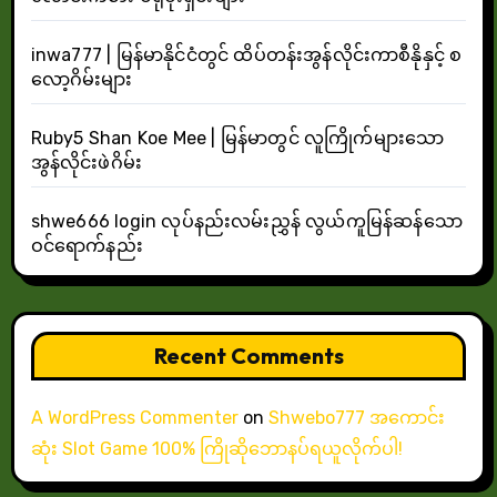
inwa777 | မြန်မာနိုင်ငံတွင် ထိပ်တန်းအွန်လိုင်းကာစီနိုနှင့် စ
လော့ဂိမ်းများ
Ruby5 Shan Koe Mee | မြန်မာတွင် လူကြိုက်များသော
အွန်လိုင်းဖဲဂိမ်း
shwe666 login လုပ်နည်းလမ်းညွှန် လွယ်ကူမြန်ဆန်သော
ဝင်ရောက်နည်း
Recent Comments
A WordPress Commenter
on
Shwebo777 အကောင်း
ဆုံး Slot Game 100% ကြိုဆိုဘောနပ်ရယူလိုက်ပါ!