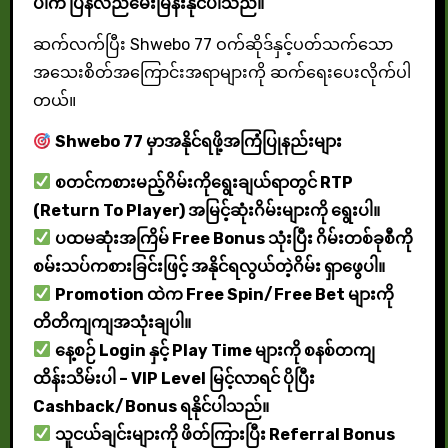
ပါက ပြန်လည်မေးမြန်းနိုင်ပါသည်။
ဆက်လက်ပြီး Shwebo 77 ဝက်ဆိုဒ်နှင့်ပတ်သက်သော
အသေးစိတ်အကြောင်းအရာများကို ဆက်ရေးပေးလိုက်ပါ
တယ်။
Shwebo 77 မှာအနိုင်ရဖို့အကြံပြုနည်းများ
စတင်ကစားမည့်ဂိမ်းကိုရွေးချယ်ရာတွင် RTP
(Return To Player) အမြင့်ဆုံးဂိမ်းများကို ရွေးပါ။
ပထမဆုံးအကြိမ် Free Bonus သုံးပြီး ဂိမ်းတစ်ခုစီကို
စမ်းသပ်ကစားခြင်းဖြင့် အနိုင်ရလွယ်တဲ့ဂိမ်း ရှာဖွေပါ။
Promotion ထဲက Free Spin/Free Bet များကို
တိတိကျကျအသုံးချပါ။
နေ့စဉ် Login နှင့် Play Time များကို စနစ်တကျ
ထိန်းသိမ်းပါ – VIP Level မြင့်လာရင် ပိုပြီး
Cashback/Bonus ရနိုင်ပါသည်။
သူငယ်ချင်းများကို ဖိတ်ကြားပြီး Referral Bonus