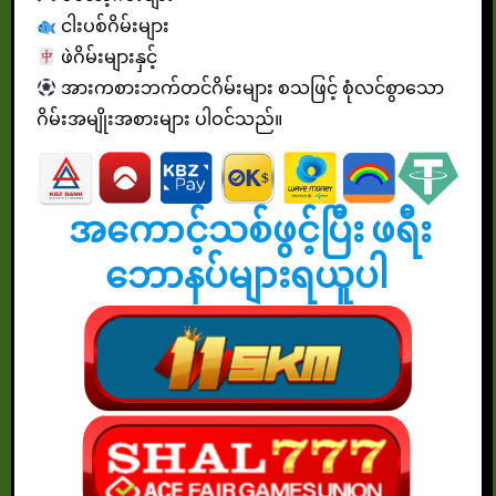
ငါးပစ်ဂိမ်းများ
ဖဲဂိမ်းများနှင့်
အားကစားဘက်တင်ဂိမ်းများ စသဖြင့် စုံလင်စွာသော
ဂိမ်းအမျိုးအစားများ ပါဝင်သည်။
အကောင့်သစ်ဖွင့်ပြီး ဖရီး
ဘောနပ်များရယူပါ