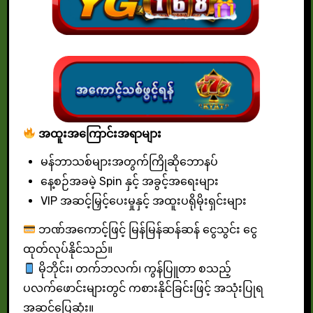
အထူးအကြောင်းအရာများ
မန်ဘာသစ်များအတွက်ကြိုဆိုဘောနပ်
နေ့စဉ်အခမဲ့ Spin နှင့် အခွင့်အရေးများ
VIP အဆင့်မြှင့်ပေးမှုနှင့် အထူးပရိုမိုးရှင်းများ
ဘဏ်အကောင့်ဖြင့် မြန်မြန်ဆန်ဆန် ငွေသွင်း ငွေ
ထုတ်လုပ်နိုင်သည်။
မိုဘိုင်း၊ တက်ဘလက်၊ ကွန်ပြူတာ စသည့်
ပလက်ဖောင်းများတွင် ကစားနိုင်ခြင်းဖြင့် အသုံးပြုရ
အဆင်ပြေဆုံး။