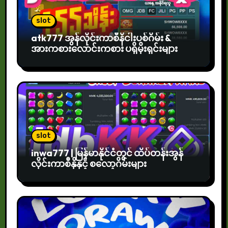
slot
atk777 အွန်လိုင်းကာစီနိငါးပစ်ဂိမ်း &
အားကစားလောင်းကစား ပရိုမိုးရှင်းများ
slot
inwa777 | မြန်မာနိုင်ငံတွင် ထိပ်တန်းအွန်
လိုင်းကာစီနိုနှင့် စလော့ဂိမ်းများ