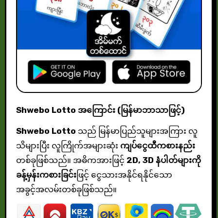
Shwebo Lotto အကြောင်း (မြန်မာဘာသာဖြင့်)
Shwebo Lotto
သည် မြန်မာပြည်သူများအကြား လူ
သိများပြီး လူကြိုက်အများဆုံး
ကျပ်ငွေထီကစားနည်း
တစ်ခုဖြစ်သည်။ အဓိကအားဖြင့်
2D, 3D နံပါတ်များကို
ခန့်မှန်းကစားခြင်း
ဖြင့် ငွေသားအနိုင်ရနိုင်သော
အခွင့်အလမ်းတစ်ခုဖြစ်သည်။