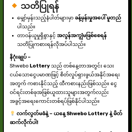
သတိပြုရန်
မျှော်မှန်းသည့်နံပါတ်များမှာ
ခန့်မှန်းမှုအပေါ် မူတည်
ပါသည်။
တာဝန်ယူမှုရှိစွာနှင့်
အလွန်အကျွံမဖြစ်စေရန်
သတိပြုကစားရန်လိုအပ်ပါသည်။
နိဂုံးချုပ် –
Shwebo
Lottery
သည် တစ်နေ့တာအတွင်း သေး
ငယ်သောငွေပမာဏဖြင့် စိတ်လှုပ်ရှားဖွယ်အနိုင်အရေး
အတွက် ကစားနိုင်သည့် ထီကစားနည်းဖြစ်သည်။ ငွေ
ဝင်ရင်းတစ်ခုအဖြစ်ယူထားသူများအတွက်လည်း
အခွင့်အရေးကောင်းတစ်ရပ်ဖြစ်နိုင်ပါသည်။
လက်လွတ်မခံနဲ့ – ယနေ့ Shwebo
Lottery
နဲ့ မိတ်
ဆက်လိုက်ပါ!