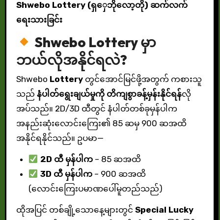
Shwebo
Lottery
(ရှှေဘိုလော့တို) ဆက်လက်
ရေးသားခြင်း
Shwebo
Lottery
မှာ
ဘယ်လိုအနိုင်ရလဲ?
Shwebo
Lottery
တွင်အောင်မြင်ဖို့အတွက် ကစားသူ
သည်
နံပါတ်ရွေးချယ်မှုကို တိကျစွာခန့်မှန်းနိုင်ရန်
လို
အပ်သည်။ 2D/3D ထီတွင် နံပါတ်တစ်ခုမှန်ပါက
အနည်းဆုံးလောင်းကြေး၏ 85 ဆမှ 900 ဆအထိ
အနိုင်ရနိုင်သည်။ ဥပမာ—
2D ထီ မှန်ပါက
– 85 ဆအထိ
3D ထီ မှန်ပါက
– 900 ဆအထိ
(လောင်းကြေးပမာဏပေါ်မူတည်သည်)
ထိုအပြင် တစ်ချို့သောနေ့များတွင်
Special Lucky