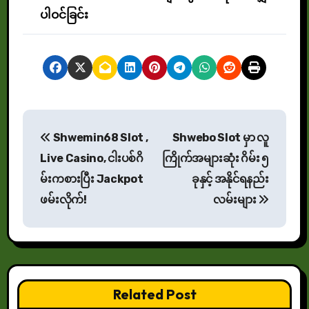
ပါဝင်ခြင်း
P
Shwemin68 Slot ,
Shwebo Slot မှာ လူ
o
Live Casino, ငါးပစ်ဂိ
ကြိုက်အများဆုံး ဂိမ်း ၅
s
မ်းကစားပြီး Jackpot
ခုနှင့် အနိုင်ရနည်း
ဖမ်းလိုက်!
လမ်းများ
t
n
a
v
Related Post