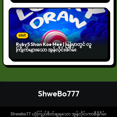
slot
Ruby5 Shan Koe Mee | မြန်မာတွင် လူ
ကြိုက်များသော အွန်လိုင်းဖဲဂိမ်း
ShweBo777
Shwebo77 ယုံကြည်စိတ်ချရသော အွန်လိုင်းကာစီနိုဂိမ်း