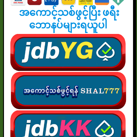
အကောင့်သစ်ဖွင့်ပြီး ဖရီး
ဘောနပ်များရယူပါ