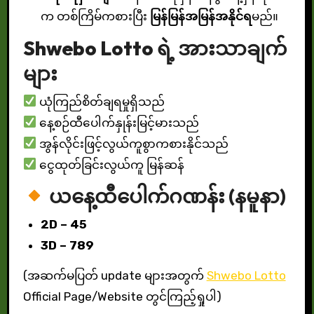
က တစ်ကြိမ်ကစားပြီး
မြန်မြန်အမြန်အနိုင်ရ
မည်။
Shwebo Lotto ရဲ့ အားသာချက်
များ
ယုံကြည်စိတ်ချရမှုရှိသည်
နေ့စဉ်ထီပေါက်နှုန်းမြင့်မားသည်
အွန်လိုင်းဖြင့်လွယ်ကူစွာကစားနိုင်သည်
ငွေထုတ်ခြင်းလွယ်ကူ မြန်ဆန်
ယနေ့ထီပေါက်ဂဏန်း (နမူနာ)
2D – 45
3D – 789
(အဆက်မပြတ် update များအတွက်
Shwebo Lotto
Official Page/Website တွင်ကြည့်ရှုပါ)