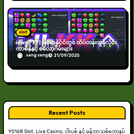
slot
inwa777 | မြန်မာနိုင်ငံတွင် ထိပ်တန်းအွန်လိုင်း
ကာစီနိုနှင့် စလော့ဂိမ်းများ
seng seng
21/09/2025
Recent Posts
YG168 Slot, Live Casino, ငါးပစ် နှင့် မန်ဘာသစ်ဘောနပ်