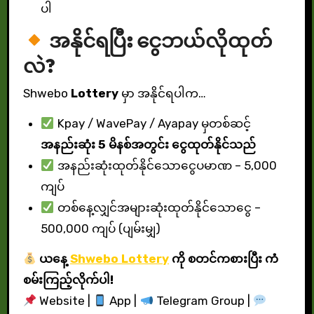
ပါ
အနိုင်ရပြီး ငွေဘယ်လိုထုတ်
လဲ?
Shwebo
Lottery
မှာ အနိုင်ရပါက…
Kpay / WavePay / Ayapay မှတစ်ဆင့်
အနည်းဆုံး 5 မိနစ်အတွင်း ငွေထုတ်နိုင်သည်
အနည်းဆုံးထုတ်နိုင်သောငွေပမာဏ – 5,000
ကျပ်
တစ်နေ့လျှင်အများဆုံးထုတ်နိုင်သောငွေ –
500,000 ကျပ် (ပျမ်းမျှ)
ယနေ့
Shwebo
Lottery
ကို စတင်ကစားပြီး ကံ
စမ်းကြည့်လိုက်ပါ!
Website |
App |
Telegram Group |