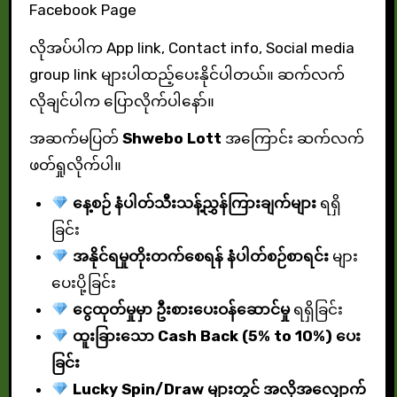
Facebook Page
လိုအပ်ပါက App link, Contact info, Social media
group link များပါထည့်ပေးနိုင်ပါတယ်။ ဆက်လက်
လိုချင်ပါက ပြောလိုက်ပါနော်။
အဆက်မပြတ်
Shwebo Lott
အကြောင်း ဆက်လက်
ဖတ်ရှုလိုက်ပါ။
နေ့စဉ် နံပါတ်သီးသန့်ညွှန်ကြားချက်များ
ရရှိ
ခြင်း
အနိုင်ရမှုတိုးတက်စေရန် နံပါတ်စဉ်စာရင်း
များ
ပေးပို့ခြင်း
ငွေထုတ်မှုမှာ ဦးစားပေးဝန်ဆောင်မှု
ရရှိခြင်း
ထူးခြားသော Cash Back (5% to 10%) ပေး
ခြင်း
Lucky Spin/Draw များတွင် အလိုအလျှောက်