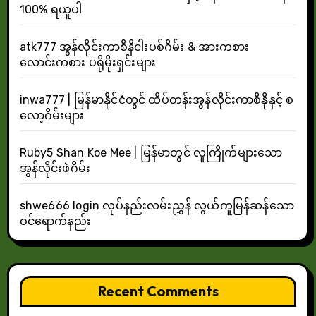
100% ရယူပါ
atk777 အွန်လိုင်းကာစီနိငါးပစ်ဂိမ်း & အားကစား
လောင်းကစား ပရိုမိုးရှင်းများ
inwa777 | မြန်မာနိုင်ငံတွင် ထိပ်တန်းအွန်လိုင်းကာစီနိုနှင့် စ
လော့ဂိမ်းများ
Ruby5 Shan Koe Mee | မြန်မာတွင် လူကြိုက်များသော
အွန်လိုင်းဖဲဂိမ်း
shwe666 login လုပ်နည်းလမ်းညွှန် လွယ်ကူမြန်ဆန်သော
ဝင်ရောက်နည်း
Recent Comments