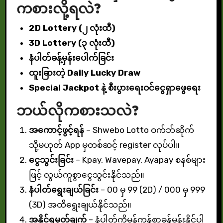
ကစားလို့ရလဲ?
2D Lottery (၂ လုံးထီ)
3D Lottery (၃ လုံးထီ)
နံပါတ်ခန့်မှန်းပေါက်ခြင်း
ထူးခြားတဲ့ Daily Lucky Draw
Special Jackpot နဲ့ စီးပွားရေးဝင်ငွေရှာဖွေရေး
ဘယ်လိုကစားသလဲ?
အကောင့်ဖွင့်ရန်
– Shwebo Lotto ဝက်ဘ်ဆိုက်
သို့မဟုတ် App မှတစ်ဆင့် register လုပ်ပါ။
ငွေသွင်းခြင်း
– Kpay, Wavepay, Ayapay စနစ်များ
ဖြင့် လွယ်ကူစွာငွေသွင်းနိုင်သည်။
နံပါတ်ရွေးချယ်ခြင်း
– 00 မှ 99 (2D) / 000 မှ 999
(3D) အထိရွေးချယ်နိုင်သည်။
အနိုင်ရမှတ်ချက်
– နံပါတ်ကိုမှန်ကန်စွာခန့်မှန်းနိုင်ပါ