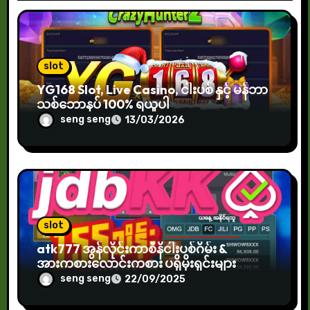
i
g
a
slot
YG168 Slot, Live Casino, ငါးပစ် နှင့် မန်ဘာ
t
သစ်ဘောနပ် 100% ရယူပါ
i
seng seng
13/03/2026
o
n
slot
atk777 အွန်လိုင်းကာစီနိငါးပစ်ဂိမ်း &
အားကစားလောင်းကစား ပရိုမိုးရှင်းများ
seng seng
22/09/2025