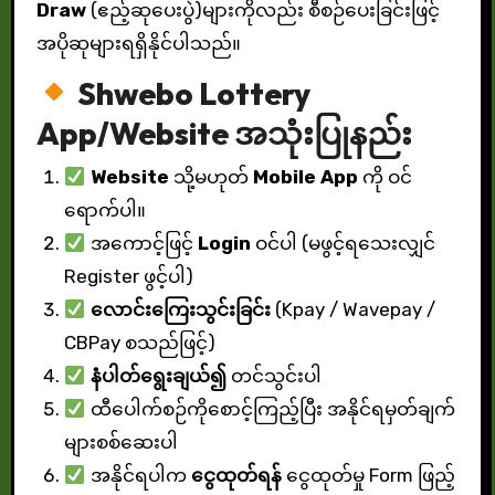
Draw
(ဧည့်ဆုပေးပွဲ)များကိုလည်း စီစဉ်ပေးခြင်းဖြင့်
အပိုဆုများရရှိနိုင်ပါသည်။
Shwebo
Lottery
App/Website အသုံးပြုနည်း
Website
သို့မဟုတ်
Mobile App
ကို ဝင်
ရောက်ပါ။
အကောင့်ဖြင့်
Login
ဝင်ပါ (မဖွင့်ရသေးလျှင်
Register ဖွင့်ပါ)
လောင်းကြေးသွင်းခြင်း
(Kpay / Wavepay /
CBPay စသည်ဖြင့်)
နံပါတ်ရွေးချယ်၍
တင်သွင်းပါ
ထီပေါက်စဉ်ကိုစောင့်ကြည့်ပြီး အနိုင်ရမှတ်ချက်
များစစ်ဆေးပါ
အနိုင်ရပါက
ငွေထုတ်ရန်
ငွေထုတ်မှု Form ဖြည့်