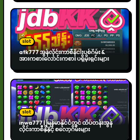
slot
atk777 အွန်လိုင်းကာစီနိငါးပစ်ဂိမ်း &
အားကစားလောင်းကစား ပရိုမိုးရှင်းများ
slot
inwa777 | မြန်မာနိုင်ငံတွင် ထိပ်တန်းအွန်
လိုင်းကာစီနိုနှင့် စလော့ဂိမ်းများ