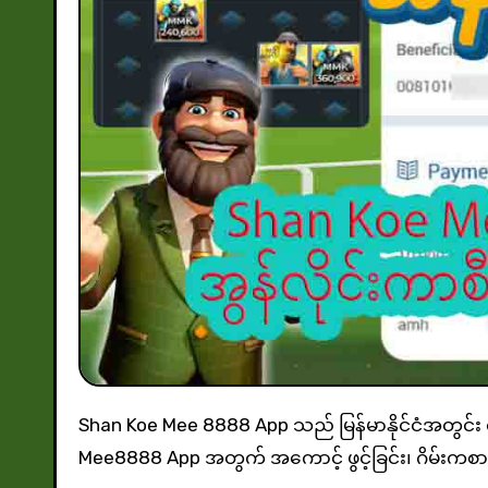
Shan Koe Mee 8888 App သည် မြန်မာနိုင်ငံအတွင်း လူကြိုက်များသော အွန်လိုင်းကာစီနို ဂိမ်းတစ်ခုဖြစ်ပြီး၊ ယခုမှာ Shan Koe
Mee8888 App အတွက် အကောင့် ဖွင့်ခြင်း၊ ဂိမ်းကစ