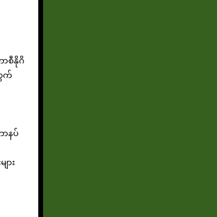
စီနိုဂိ
ွက်
ောနပ်
းများ