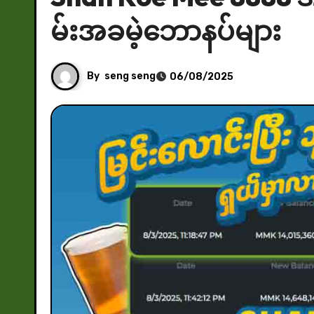
မ်းအခမဲ့ဘောနပ်များ
By
seng seng
06/08/2025