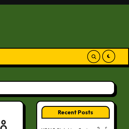
Recent Posts
ဂိ