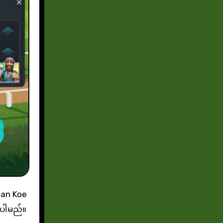
းပါမည်။