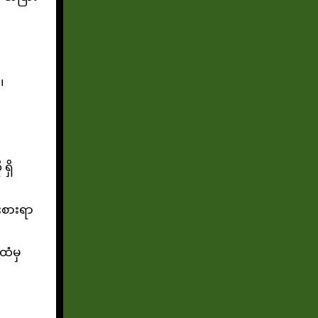
၊
ရှိ
ေးစားရာ
ထံမှ