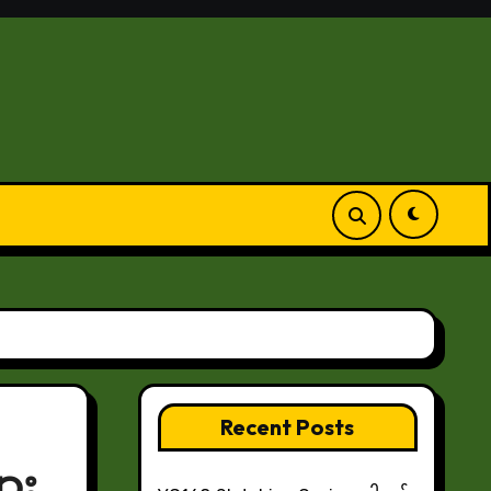
Recent Posts
ျား