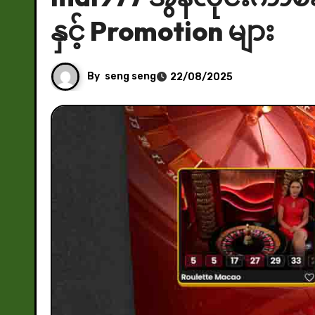
နှင့် Promotion များ
By
seng seng
22/08/2025