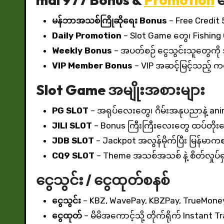
မန်ဘာအသစ်ကြိုဆိုရေး Bonus
– Free Credit 
Daily Promotion
– Slot Game တွေ၊ Fishin
Weekly Bonus
– အပတ်စဉ် ငွေသွင်းသူတွေကို အ
VIP Member Bonus
– VIP အဆင့်မြင့်သည့် က
Slot Game အမျိုးအစားများ
PG SLOT
– အရုပ်လေးတွေ၊ ဂိမ်းအနုပညာနဲ့ an
JILI SLOT
– Bonus ကြီးကြီးလေးတွေ ထပ်တိုးပေး
JDB SLOT
– Jackpot အလွန်မိုက်ပြီး မြန်မာက
CQ9 SLOT
– Theme အသစ်အသစ် နဲ့ စိတ်လှုပ်ရှာ
ငွေသွင်း / ငွေထုတ်စနစ်
ငွေသွင်း
– KBZ, WavePay, KBZPay, TrueMoney, 
ငွေထုတ်
– မိမိအကောင့်သို့ တိုက်ရိုက် Instant