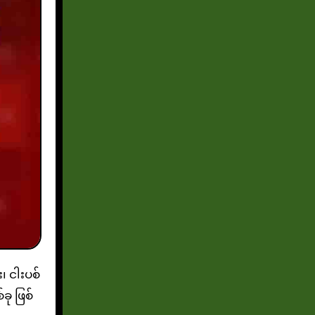
၊ ငါးပစ်
ခု ဖြစ်