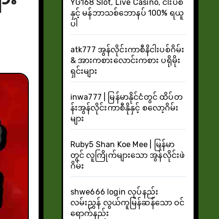
YG168 Slot, Live Casino, ငါးပစ်
နှင့် မန်ဘာသစ်ဘောနပ် 100% ရယူ
ပါ
atk777 အွန်လိုင်းကာစီနိငါးပစ်ဂိမ်း
& အားကစားလောင်းကစား ပရိုမိုး
ရှင်းများ
inwa777 | မြန်မာနိုင်ငံတွင် ထိပ်တ
န်းအွန်လိုင်းကာစီနိုနှင့် စလော့ဂိမ်း
များ
Ruby5 Shan Koe Mee | မြန်မာ
တွင် လူကြိုက်များသော အွန်လိုင်းဖဲ
ဂိမ်း
shwe666 login လုပ်နည်း
လမ်းညွှန် လွယ်ကူမြန်ဆန်သော ဝင်
ရောက်နည်း