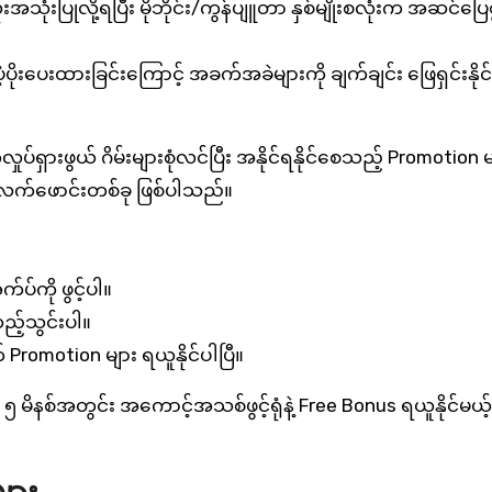
လုံးအသုံးပြုလို့ရပြီး မိုဘိုင်း/ကွန်ပျူတာ နှစ်မျိုးစလုံးက အဆင်ပြေ
ပိုးပေးထားခြင်းကြောင့် အခက်အခဲများကို ချက်ချင်း ဖြေရှင်းနိုင်
ုပ်ရှားဖွယ် ဂိမ်းများစုံလင်ပြီး အနိုင်ရနိုင်စေသည့် Promotion 
 ပလက်ဖောင်းတစ်ခု ဖြစ်ပါသည်။
ပ်ကို ဖွင့်ပါ။
့်သွင်းပါ။
Promotion များ ရယူနိုင်ပါပြီ။
မိနစ်အတွင်း အကောင့်အသစ်ဖွင့်ရုံနဲ့ Free Bonus ရယူနိုင်မယ့
ျား