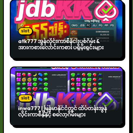
slot
atk777 အွန်လိုင်းကာစီနိငါးပစ်ဂိမ်း &
အားကစားလောင်းကစား ပရိုမိုးရှင်းများ
slot
inwa777 | မြန်မာနိုင်ငံတွင် ထိပ်တန်းအွန်
လိုင်းကာစီနိုနှင့် စလော့ဂိမ်းများ