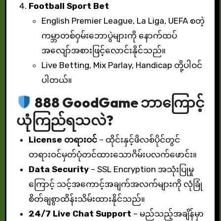
Football Sport Bet
English Premier League, La Liga, UEFA စတဲ့
ကမ္ဘာတစ်ဝှမ်းဘောပွဲများကို နောက်ထပ်
အလျော်အစားဖြင့်လောင်းနိုင်သည်။
Live Betting, Mix Parlay, Handicap တို့ပါဝင်
ပါတယ်။
888 GoodGame ဘာကြောင့်
ယုံကြည်ရသလဲ?
License တရားဝင်
– ထိုင်းနှင့်ဖိလစ်ပိုင်တွင်
တရားဝင်မှတ်ပုံတင်ထားသောဂိမ်းပလက်ဖောင်း။
Data Security
– SSL Encryption အသုံးပြုမှု
ကြောင့် သင့်အကောင့်အချက်အလက်များကို လုံခြုံ
စိတ်ချစွာထိန်းသိမ်းထားနိုင်သည်။
24/7 Live Chat Support
– မည်သည့်အချိန်မှာ