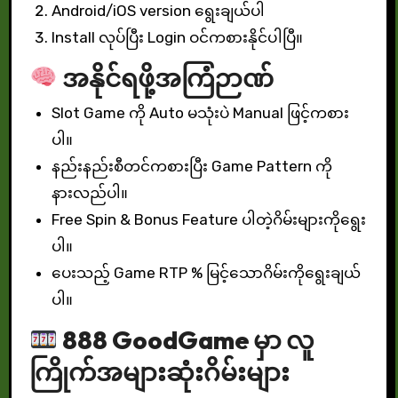
Android/iOS version ရွေးချယ်ပါ
Install လုပ်ပြီး Login ဝင်ကစားနိုင်ပါပြီ။
အနိုင်ရဖို့အကြံဉာဏ်
Slot Game ကို Auto မသုံးပဲ Manual ဖြင့်ကစား
ပါ။
နည်းနည်းစီတင်ကစားပြီး Game Pattern ကို
နားလည်ပါ။
Free Spin & Bonus Feature ပါတဲ့ဂိမ်းများကိုရွေး
ပါ။
ပေးသည့် Game RTP % မြင့်သောဂိမ်းကိုရွေးချယ်
ပါ။
888 GoodGame မှာ လူ
ကြိုက်အများဆုံးဂိမ်းများ