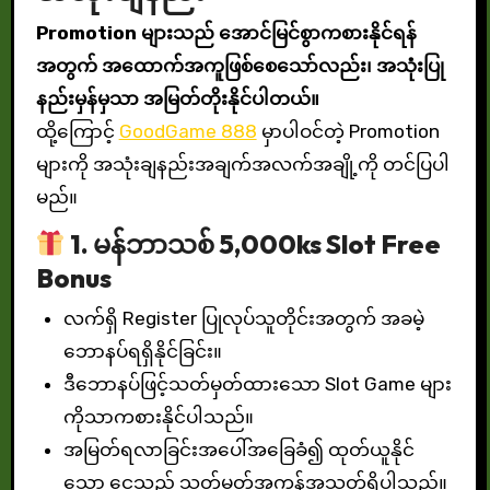
Promotion များသည် အောင်မြင်စွာကစားနိုင်ရန်
အတွက် အထောက်အကူဖြစ်စေသော်လည်း၊ အသုံးပြု
နည်းမှန်မှသာ အမြတ်တိုးနိုင်ပါတယ်။
ထို့ကြောင့်
GoodGame 888
မှာပါဝင်တဲ့ Promotion
များကို အသုံးချနည်းအချက်အလက်အချို့ကို တင်ပြပါ
မည်။
1. မန်ဘာသစ် 5,000ks Slot Free
Bonus
လက်ရှိ Register ပြုလုပ်သူတိုင်းအတွက် အခမဲ့
ဘောနပ်ရရှိနိုင်ခြင်း။
ဒီဘောနပ်ဖြင့်သတ်မှတ်ထားသော Slot Game များ
ကိုသာကစားနိုင်ပါသည်။
အမြတ်ရလာခြင်းအပေါ်အခြေခံ၍ ထုတ်ယူနိုင်
သော ငွေသည် သတ်မှတ်အကန့်အသတ်ရှိပါသည်။