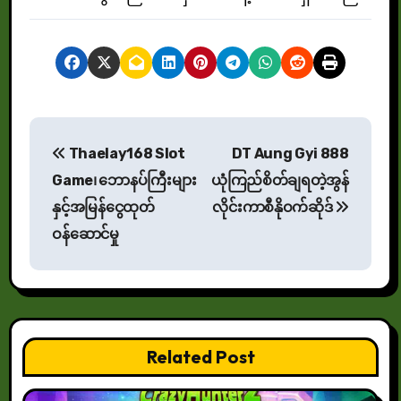
P
Thaelay168 Slot
DT Aung Gyi 888
o
Game၊ ဘောနပ်ကြီးများ
ယုံကြည်စိတ်ချရတဲ့အွန်
s
နှင့်အမြန်ငွေထုတ်
လိုင်းကာစီနိုဝက်ဆိုဒ်
ဝန်ဆောင်မှု
t
n
a
v
Related Post
i