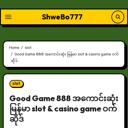
Skip
to
ShweBo777
content
Home
slot
Good Game 888 အကောင်းဆုံး မြန်မာ slot & casino game ဝက်
ဆိုဒ်
slot
Good Game 888 အကောင်းဆုံး
မြန်မာ slot & casino game ဝက်
ဆိုဒ်