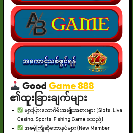
Good
Game 888
၏ထူးခြားချက်များ
များပြားသောဂိမ်းအမျိုးအစားများ (Slots, Live
Casino, Sports, Fishing Game စသည်)
အခမဲ့ကြိုဆိုဘောနပ်များ (New Member