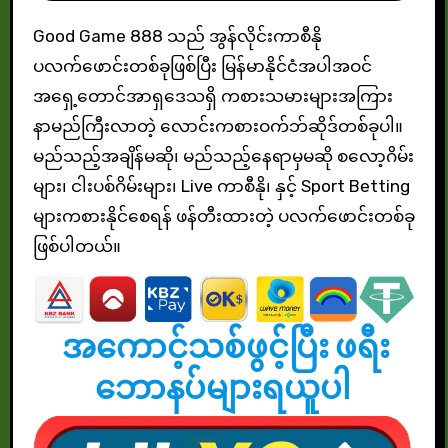
Good Game 888 သည် အွန်လိုင်းကာစီနို
ပလက်ဖောင်းတစ်ခုဖြစ်ပြီး မြန်မာနိုင်ငံအပါအဝင်
အရှေ့တောင်အာရှဒေသရှိ ကစားသမားများအကြား
နာမည်ကြီးလာတဲ့ လောင်းကစားဝက်ဘ်ဆိုဒ်တစ်ခုပါ။
မည်သည့်အချိန်မဆို၊ မည်သည့်နေရာမှမဆို စလော့ဂိမ်း
များ၊ ငါးပစ်ဂိမ်းများ၊ Live ကာစီနို၊ နှင့် Sport Betting
များကစားနိုင်စေရန် ဖန်တီးထားတဲ့ ပလက်ဖောင်းတစ်ခု
ဖြစ်ပါတယ်။
အကောင့်သစ်ဖွင့်ပြီး ဖရီး
ဘောနပ်များရယူပါ