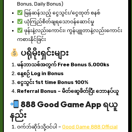
Bonus, Daily Bonus)
မြန်ဆန်သည့် ငွေသွင်း/ငွေထုတ် စနစ်
ယုံကြည်စိတ်ချရသောဝန်ဆောင်မှု
ဖုန်းနဲ့လည်းကောင်း၊ ကွန်ပျူတာနဲ့လည်းကောင်း
ကစားနိုင်ခြင်း
ပရိုမိုးရှင်းများ
မန်ဘာသစ်အတွက် Free Bonus 5,000ks
နေ့စဉ် Log in Bonus
ငွေသွင်း 1st time Bonus 100%
Referral Bonus – မိတ်ဆွေဖိတ်ပြီး ဘောနပ်ယူ
888 Good Game App ရယူ
နည်း
ဝက်ဘ်ဆိုဒ်သို့ဝင်ပါ –
Good Game 888 Official