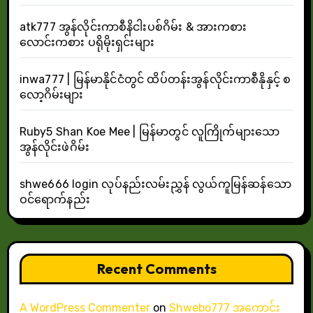
atk777 အွန်လိုင်းကာစီနိငါးပစ်ဂိမ်း & အားကစား
လောင်းကစား ပရိုမိုးရှင်းများ
inwa777 | မြန်မာနိုင်ငံတွင် ထိပ်တန်းအွန်လိုင်းကာစီနိုနှင့် စ
လော့ဂိမ်းများ
Ruby5 Shan Koe Mee | မြန်မာတွင် လူကြိုက်များသော
အွန်လိုင်းဖဲဂိမ်း
shwe666 login လုပ်နည်းလမ်းညွှန် လွယ်ကူမြန်ဆန်သော
ဝင်ရောက်နည်း
Recent Comments
A WordPress Commenter
on
Shwebo777 အကောင်း