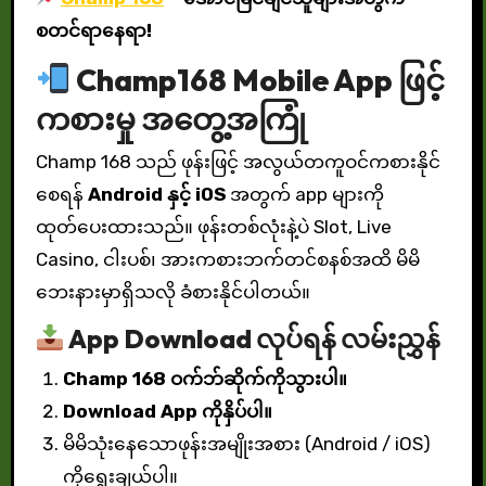
စတင်ရာနေရာ!
Champ168 Mobile App ဖြင့်
ကစားမှု အတွေ့အကြုံ
Champ 168 သည် ဖုန်းဖြင့် အလွယ်တကူဝင်ကစားနိုင်
စေရန်
Android နှင့် iOS
အတွက် app များကို
ထုတ်ပေးထားသည်။ ဖုန်းတစ်လုံးနဲ့ပဲ Slot, Live
Casino, ငါးပစ်၊ အားကစားဘက်တင်စနစ်အထိ မိမိ
ဘေးနားမှာရှိသလို ခံစားနိုင်ပါတယ်။
App Download လုပ်ရန် လမ်းညွှန်
Champ 168 ဝက်ဘ်ဆိုက်ကိုသွားပါ။
Download App ကိုနှိပ်ပါ။
မိမိသုံးနေသောဖုန်းအမျိုးအစား (Android / iOS)
ကိုရွေးချယ်ပါ။