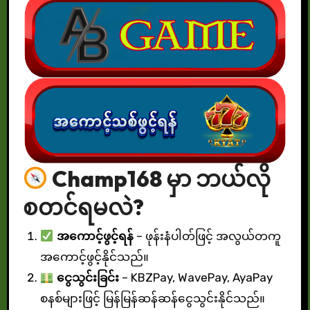
Champ168 မှာ ဘယ်လို
စတင်ရမလဲ?
အကောင့်ဖွင့်ရန်
– ဖုန်းနံပါတ်ဖြင့် အလွယ်တကူ
အကောင့်ဖွင့်နိုင်သည်။
ငွေသွင်းခြင်း
– KBZPay, WavePay, AyaPay
စနစ်များဖြင့် မြန်မြန်ဆန်ဆန်ငွေသွင်းနိုင်သည်။