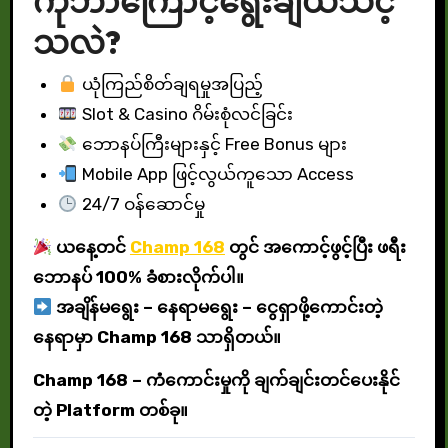
ကိုဘာကြောင့်ရွေးချယ်သင့်
သလဲ?
ယုံကြည်စိတ်ချရမှုအပြည့်
Slot & Casino ဂိမ်းစုံလင်ခြင်း
ဘောနပ်ကြီးများနှင့် Free Bonus များ
Mobile App ဖြင့်လွယ်ကူသော Access
24/7 ဝန်ဆောင်မှု
ယနေ့တင်
Champ 168
တွင် အကောင့်ဖွင့်ပြီး ဖရီး
ဘောနပ် 100% ခံစားလိုက်ပါ။
အချိန်မရွေး – နေရာမရွေး – ငွေရှာဖို့ကောင်းတဲ့
နေရာမှာ Champ
168 သာရှိတယ်။
Champ 168 – ကံကောင်းမှုကို ချက်ချင်းတင်ပေးနိုင်
တဲ့ Platform တစ်ခု။