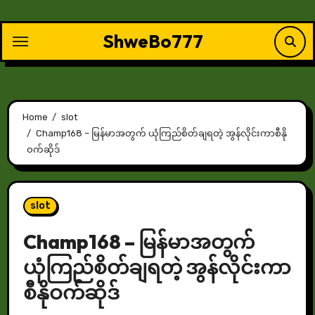
Skip
to
ShweBo777
content
Home
slot
Champ168 – မြန်မာအတွက် ယုံကြည်စိတ်ချရတဲ့ အွန်လိုင်းကာစီနို
ဝက်ဆိုဒ်
slot
Champ168 – မြန်မာအတွက်
ယုံကြည်စိတ်ချရတဲ့ အွန်လိုင်းကာ
စီနိုဝက်ဆိုဒ်