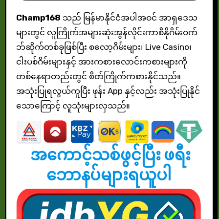
Champ168
သည် မြန်မာနိုင်ငံအပါအဝင် အာရှဒေသ
များတွင် လူကြိုက်အများဆုံးအွန်လိုင်းကာစီနိုဂိမ်းဝက်
ဘ်ဆိုက်တစ်ခုဖြစ်ပြီး စလော့ဂိမ်းများ၊ Live Casino၊
ငါးပစ်ဂိမ်းများနှင့် အားကစားလောင်းကစားများကို
တစ်နေရာတည်းတွင် စိတ်ကြိုက်ကစားနိုင်သည်။
အသုံးပြုရလွယ်ကူပြီး ဖုန်း App နှင့်လည်း အသုံးပြုနိုင်
သောကြောင့် လူသုံးများလှသည်။
အကောင့်သစ်ဖွင့်ပြီး ဖရီး
ဘောနပ်များရယူပါ