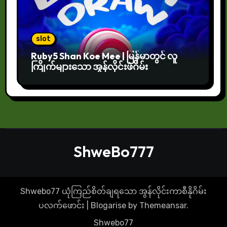
slot
Ruby5 Shan Koe Mee | မြန်မာတွင် လူ
ကြိုက်များသော အွန်လိုင်းဖဲဂိမ်း
ShweBo777
Shwebo77 ယုံကြည်စိတ်ချရသော အွန်လိုင်းကာစီနိုဂိမ်း
ပလက်ဖောင်း
|
Blogarise
by
Themeansar
.
Shwebo77