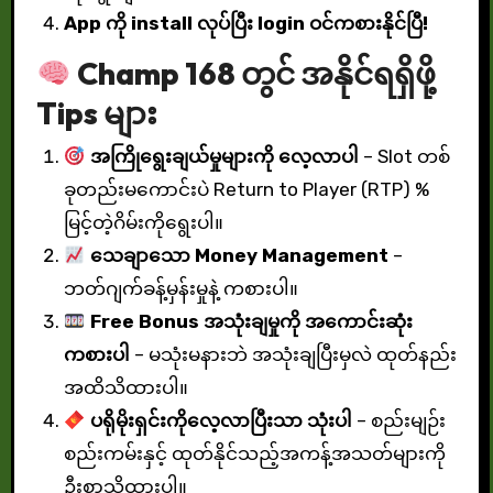
App ကို install လုပ်ပြီး login ဝင်ကစားနိုင်ပြီ!
Champ 168 တွင် အနိုင်ရရှိဖို့
Tips များ
အကြိုရွေးချယ်မှုများကို လေ့လာပါ
– Slot တစ်
ခုတည်းမကောင်းပဲ Return to Player (RTP) %
မြင့်တဲ့ဂိမ်းကိုရွေးပါ။
သေချာသော Money Management
–
ဘတ်ဂျက်ခန့်မှန်းမှုနဲ့ ကစားပါ။
Free Bonus အသုံးချမှုကို အကောင်းဆုံး
ကစားပါ
– မသုံးမနားဘဲ အသုံးချပြီးမှလဲ ထုတ်နည်း
အထိသိထားပါ။
ပရိုမိုးရှင်းကိုလေ့လာပြီးသာ သုံးပါ
– စည်းမျဉ်း
စည်းကမ်းနှင့် ထုတ်နိုင်သည့်အကန့်အသတ်များကို
ဦးစွာသိထားပါ။