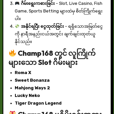
ဂိမ်းရွေးကစားခြင်း
– Slot, Live Casino, Fish
Game, Sports Betting များထဲမှ စိတ်ကြိုက်ရွေး
ပါ။
အနိုင်ရပြီး ငွေထုတ်ခြင်း
– ရရှိသောအမြတ်ငွေ
ကို နာရီအနည်းငယ်အတွင်း ချက်ချင်းထုတ်ယူ
နိုင်သည်။
Champ168 တွင် လူကြိုက်
များသော Slot ဂိမ်းများ
Roma X
Sweet Bonanza
Mahjong Ways 2
Lucky Neko
Tiger Dragon Legend