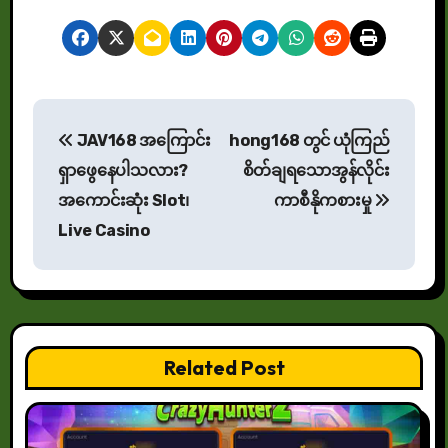
P
JAV168 အကြောင်း
hong168 တွင် ယုံကြည်
o
ရှာဖွေနေပါသလား?
စိတ်ချရသောအွန်လိုင်း
s
အကောင်းဆုံး Slot၊
ကာစီနိုကစားမှု
Live Casino
t
n
a
v
Related Post
i
g