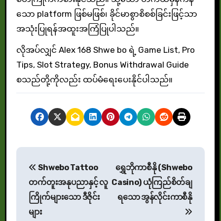
သော platform ဖြစ်မဖြစ်၊ ခိုင်မာစွာစိစစ်ခြင်းဖြင့်သာ
အသုံးပြုရန်အထူးအကြံပြုပါသည်။
လိုအပ်လျှင် Alex 168 Shwe bo ရဲ့ Game List, Pro
Tips, Slot Strategy, Bonus Withdrawal Guide
စသည်တို့ကိုလည်း ထပ်မံရေးပေးနိုင်ပါသည်။
P
Shwebo Tattoo
ရွှေဘိုကာစီနို (Shwebo
o
တက်တူးအနုပညာနှင့် လူ
Casino) ယုံကြည်စိတ်ချ
s
ကြိုက်များသော ဒီဇိုင်း
ရသော အွန်လိုင်းကာစီနို
များ
t