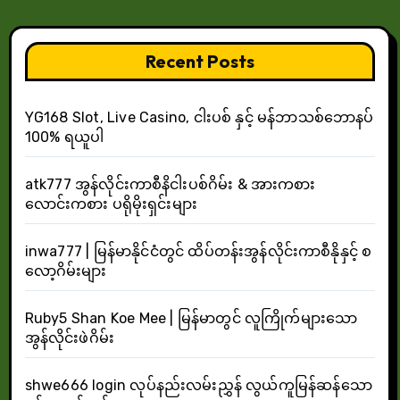
Recent Posts
YG168 Slot, Live Casino, ငါးပစ် နှင့် မန်ဘာသစ်ဘောနပ်
100% ရယူပါ
atk777 အွန်လိုင်းကာစီနိငါးပစ်ဂိမ်း & အားကစား
လောင်းကစား ပရိုမိုးရှင်းများ
inwa777 | မြန်မာနိုင်ငံတွင် ထိပ်တန်းအွန်လိုင်းကာစီနိုနှင့် စ
လော့ဂိမ်းများ
Ruby5 Shan Koe Mee | မြန်မာတွင် လူကြိုက်များသော
အွန်လိုင်းဖဲဂိမ်း
shwe666 login လုပ်နည်းလမ်းညွှန် လွယ်ကူမြန်ဆန်သော