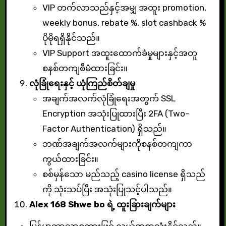
VIP တက်လာသည်နှင့်အမျှ အထူး promotion,
weekly bonus, rebate %, slot cashback %
ပိုမိုရရှိနိုင်သည်။
VIP Support အထူးထောက်ခံမှုများနှင့်အတူ
စနစ်တကျစီမံထားခြင်း။
လုံခြုံရေးနှင့် ယုံကြည်စိတ်ချမှု
အချက်အလက်လုံခြုံရေးအတွက် SSL
Encryption အသုံးပြုထားပြီး 2FA (Two-
Factor Authentication) ရှိသည်။
ဘဏ်အချက်အလက်များကိုစနစ်တကျကာ
ကွယ်ထားခြင်း။
စစ်မှန်သော မည်သည့် casino license ရှိသည်
ကို သုံးသပ်ပြီး အသုံးပြုသင့်ပါသည်။
Alex 168 Shwe bo ရဲ့ ထူးခြားချက်များ