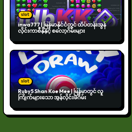
slot
inwa777 | မြန်မာနိုင်ငံတွင် ထိပ်တန်းအွန်
လိုင်းကာစီနိုနှင့် စလော့ဂိမ်းများ
slot
Ruby5 Shan Koe Mee | မြန်မာတွင် လူ
ကြိုက်များသော အွန်လိုင်းဖဲဂိမ်း