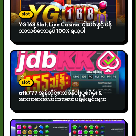
slot
YG168 Slot, Live Casino, ငါးပစ် နှင့် မန်
ဘာသစ်ဘောနပ် 100% ရယူပါ
slot
atk777 အွန်လိုင်းကာစီနိငါးပစ်ဂိမ်း &
အားကစားလောင်းကစား ပရိုမိုးရှင်းများ