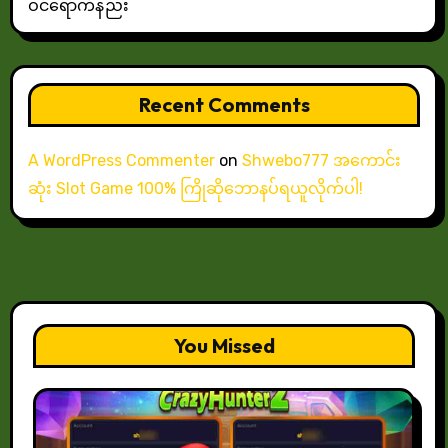
ဝင်ရောက်နည်း
Recent Comments
A WordPress Commenter
on
Shwebo777 အကောင်း
ဆုံး Slot Game 100% ကြိုဆိုဘောနပ်ရယူလိုက်ပါ!
You Missed