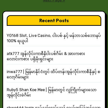
Next Page »
Recent Posts
YG168 Slot, Live Casino, ငါးပစ် နှင့် မန်ဘာသစ်ဘောနပ်
100% ရယူပါ
atk777 အွန်လိုင်းကာစီနိငါးပစ်ဂိမ်း & အားကစား
လောင်းကစား ပရိုမိုးရှင်းများ
inwa777 | မြန်မာနိုင်ငံတွင် ထိပ်တန်းအွန်လိုင်းကာစီနိုနှင့် စ
လော့ဂိမ်းများ
Ruby5 Shan Koe Mee | မြန်မာတွင် လူကြိုက်များသော
အွန်လိုင်းဖဲဂိမ်း
shwe666 login လုပ်နည်းလမ်းညွှန် လွယ်ကူမြန်ဆန်သော