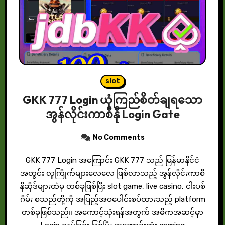
slot
GKK 777 Login ယုံကြည်စိတ်ချရသော
အွန်လိုင်းကာစီနို Login Gate
No Comments
GKK 777 Login အကြောင်း GKK 777 သည် မြန်မာနိုင်ငံ
အတွင်း လူကြိုက်များလေလေ ဖြစ်လာသည့် အွန်လိုင်းကာစီ
နိုဆိုဒ်များထဲမှ တစ်ခုဖြစ်ပြီး slot game, live casino, ငါးပစ်
ဂိမ်း စသည်တို့ကို အပြည့်အဝပေါင်းစပ်ထားသည့် platform
တစ်ခုဖြစ်သည်။ အကောင့်သုံးရန်အတွက် အဓိကအဆင့်မှာ