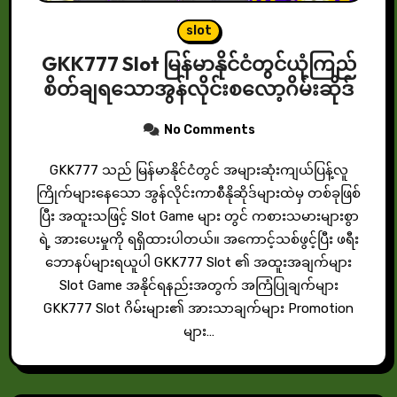
slot
GKK777 Slot မြန်မာနိုင်ငံတွင်ယုံကြည်
စိတ်ချရသောအွန်လိုင်းစလော့ဂိမ်းဆိုဒ်
No Comments
GKK777 သည် မြန်မာနိုင်ငံတွင် အများဆုံးကျယ်ပြန့်လူ
ကြိုက်များနေသော အွန်လိုင်းကာစီနိုဆိုဒ်များထဲမှ တစ်ခုဖြစ်
ပြီး အထူးသဖြင့် Slot Game များ တွင် ကစားသမားများစွာ
ရဲ့ အားပေးမှုကို ရရှိထားပါတယ်။ အကောင့်သစ်ဖွင့်ပြီး ဖရီး
ဘောနပ်များရယူပါ GKK777 Slot ၏ အထူးအချက်များ
Slot Game အနိုင်ရနည်းအတွက် အကြံပြုချက်များ
GKK777 Slot ဂိမ်းများ၏ အားသာချက်များ Promotion
များ…