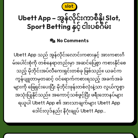
slot
Ubett App – အွန်လိုင်းကာစီနို၊ Slot,
Sport Betting နှင့် ငါးပစ်ဂိမ်း
No Comments
Ubett App သည် အွန်လိုင်းလောင်းကစားနှင့် အားကစားဂိ
မ်းပေါင်းစုံကို တစ်နေရာတည်းမှာ အဆင်ပြေစွာ ကစားနိုင်စေ
သည့် မိုဘိုင်းအပ်လီကေးရှင်းတစ်ခု ဖြစ်သည်။ ယခင်က
ကွန်ပျူတာမှတဆင့် ဝင်ရောက်ကစားရသည့် အခက်အခဲ
များကို ဖြေရှင်းပေးပြီး မိုဘိုင်းဖုန်းတစ်လုံးနဲ့သာ လွယ်ကူစွာ
အသုံးပြုနိုင်သည်။ အကောင့်သစ်ဖွင့်ပြီး ဖရီးဘောနပ်များ
ရယူပါ Ubett App ၏ အားသာချက်များ Ubett App
ဒေါင်းလုဒ်နည်း နိဂုံးချုပ် Ubett App…