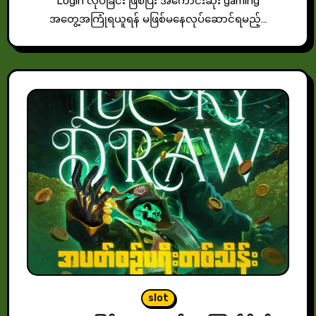
Login လုပ်ခြင်း ဖြစ်ပြီး အကောင်းဆုံး gaming
အတွေ့အကြုံရယူရန် မဖြစ်မနေလုပ်ဆောင်ရမည့်…
slot