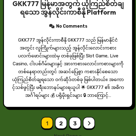
GKK777 မြန်မာအတွက် ယုံကြည်စိတ်ချ
ရသော အွန်လိုင်းကာစီနို Platform
No Comments
GKK777 အွန်လိုင်းကာစီနို GKK777 သည် မြန်မာနိုင်ငံ
အတွင်း လူကြိုက်များသည့် အွန်လိုင်းလောင်းကစား
ပလက်ဖောင်းများထဲမှ တစ်ခုဖြစ်ပြီး Slot Game, Live
Casino, ငါးပစ်ဂိမ်းများနှင့် အားကစားလောင်းကစားများကို
တစ်နေရာတည်းတွင် အဆင်ပြေစွာ ကစားနိုင်စေသော
ယုံကြည်စိတ်ချရသော ဝက်ဆိုဒ်တစ်ခု ဖြစ်ပါတယ်။ အကော
င့်သစ်ဖွင့်ပြီး ဖရီးဘောနပ်များရယူပါ 🌟 GKK777 ၏ အဓိက
အင်္ဂါရပ်များ 💰 ပရိုမိုးရှင်းများ 🔒 ဘာကြောင့်…
Posts
1
2
3
pagination