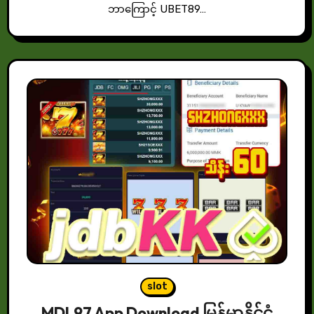
ဘာကြောင့် UBET89…
slot
MDL97 App Download မြန်မာနိုင်ငံ